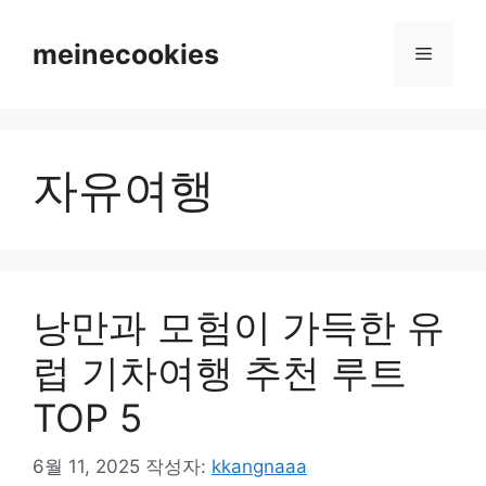
컨
텐
meinecookies
메
츠
로
뉴
건
너
자유여행
뛰
기
낭만과 모험이 가득한 유
럽 기차여행 추천 루트
TOP 5
6월 11, 2025
작성자:
kkangnaaa