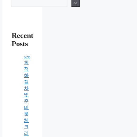
색
Recent
Posts
seo
최
적
화
절
차
및
준
비
물
체
크
리