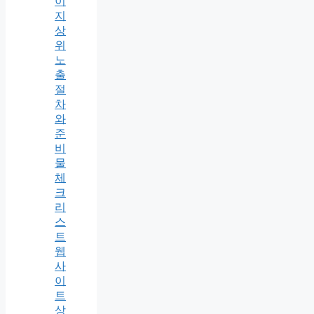
이
지
상
위
노
출
절
차
와
준
비
물
체
크
리
스
트
웹
사
이
트
상