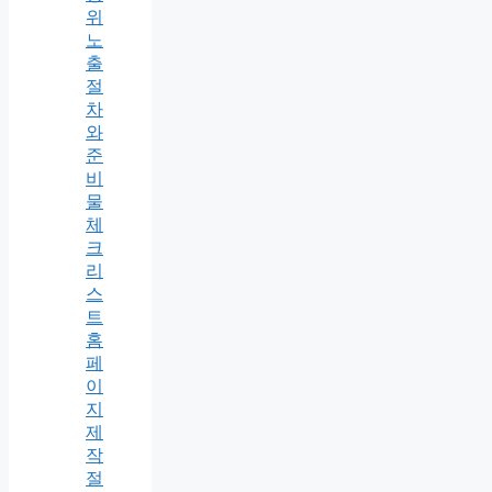
위
노
출
절
차
와
준
비
물
체
크
리
스
트
홈
페
이
지
제
작
절