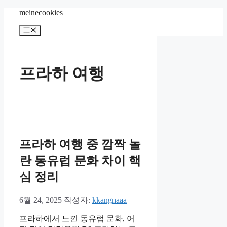
컨
meinecookies
텐
메
츠
뉴
로
건
너
프라하 여행
뛰
기
프라하 여행 중 깜짝 놀
란 동유럽 문화 차이 핵
심 정리
6월 24, 2025
작성자:
kkangnaaa
프라하에서 느낀 동유럽 문화, 어