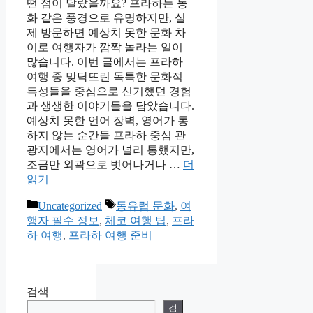
떤 점이 달랐을까요? 프라하는 동
화 같은 풍경으로 유명하지만, 실
제 방문하면 예상치 못한 문화 차
이로 여행자가 깜짝 놀라는 일이
많습니다. 이번 글에서는 프라하
여행 중 맞닥뜨린 독특한 문화적
특성들을 중심으로 신기했던 경험
과 생생한 이야기들을 담았습니다.
예상치 못한 언어 장벽, 영어가 통
하지 않는 순간들 프라하 중심 관
광지에서는 영어가 널리 통했지만,
조금만 외곽으로 벗어나거나 …
더
읽기
카
태
Uncategorized
동유럽 문화
,
여
테
그
행자 필수 정보
,
체코 여행 팁
,
프라
고
하 여행
,
프라하 여행 준비
리
검색
검