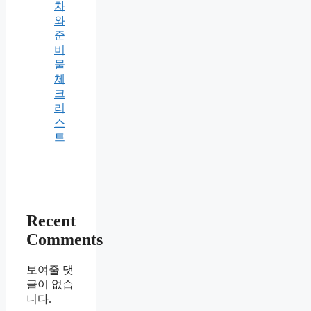
차
와
준
비
물
체
크
리
스
트
Recent
Comments
보여줄 댓
글이 없습
니다.