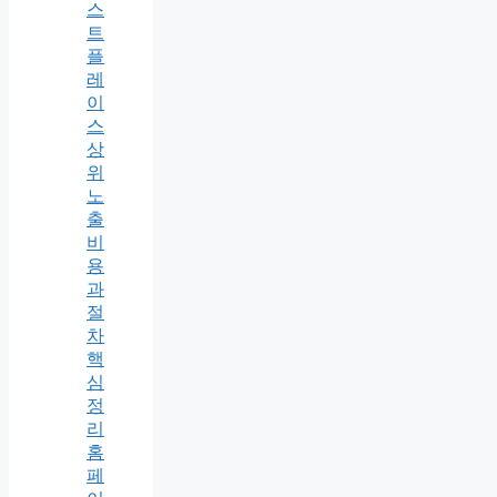
스
트
플
레
이
스
상
위
노
출
비
용
과
절
차
핵
심
정
리
홈
페