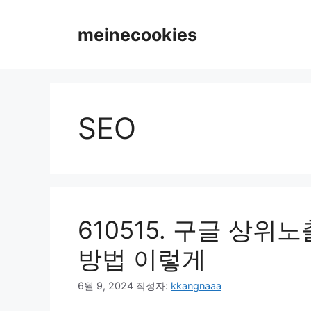
컨
텐
meinecookies
츠
로
건
너
뛰
SEO
기
610515. 구글 상위
방법 이렇게
6월 9, 2024
작성자:
kkangnaaa